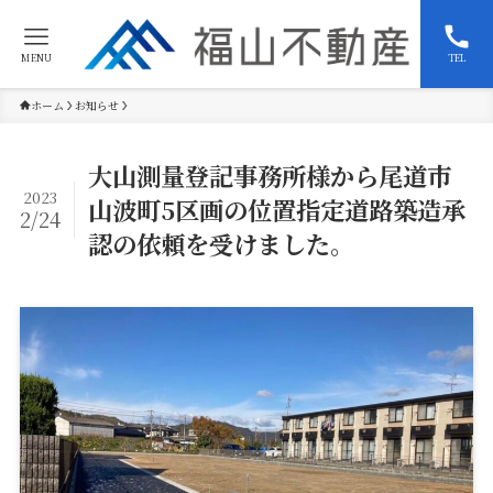
MENU
TEL
ホーム
お知らせ
大山測量登記事務所様から尾道市
2023
山波町5区画の位置指定道路築造承
2/24
認の依頼を受けました。